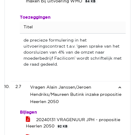
maken bij uitvoering WMO
84 KB
Toezeggingen
Titel
de precieze formulering in het
uitvoeringscontract t.a.v. ‘geen sprake van het
doorsluizen van 4% van de omzet naar
moederbedrijf Facilicom’ wordt schriftelijk met
de raad gedeeld.
2.7
Vragen Alain Janssen/Jeroen
Hendriks/Maureen Butink inzake propositie
Heerlen 2050
Bijlagen
20240131 VRAGENUUR JPH - propositie
Heerlen 2050
92 KB