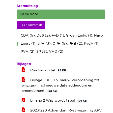
Stemuitslag
100% Voor
Toon stemmen
CDA (5), D66 (2), FvD (1), Groen Links (1), Hart-
Leers (1), JPH (3), OPH (5), PHB (2), PvdA (1),
voor
PVV (2), SP (8), VVD (2)
Bijlagen
Raadsvoorstel
82 KB
Bijlage 1 DEF. LV nieuw Verordening tot
wijziging incl nieuwe data addendum en
amendement
122 KB
bijlage 2 Was wordt tabel
101 KB
20231220 Addendum Rvst wijziging APV