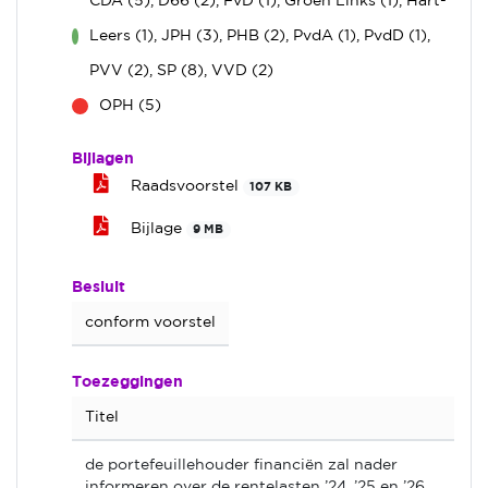
CDA (5), D66 (2), FvD (1), Groen Links (1), Hart-
Leers (1), JPH (3), PHB (2), PvdA (1), PvdD (1),
voor
PVV (2), SP (8), VVD (2)
OPH (5)
tegen
Bijlagen
Raadsvoorstel
107 KB
Bijlage
9 MB
Besluit
conform voorstel
Toezeggingen
Titel
de portefeuillehouder financiën zal nader
informeren over de rentelasten ’24, ’25 en ’26