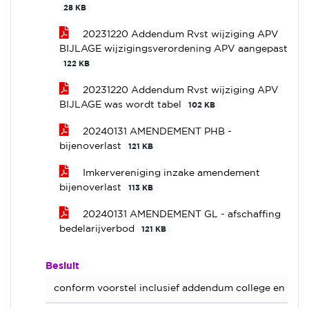
28 KB
20231220 Addendum Rvst wijziging APV
BIJLAGE wijzigingsverordening APV aangepast
122 KB
20231220 Addendum Rvst wijziging APV
BIJLAGE was wordt tabel
102 KB
20240131 AMENDEMENT PHB -
bijenoverlast
121 KB
Imkervereniging inzake amendement
bijenoverlast
113 KB
20240131 AMENDEMENT GL - afschaffing
bedelarijverbod
121 KB
Besluit
conform voorstel inclusief addendum college en am