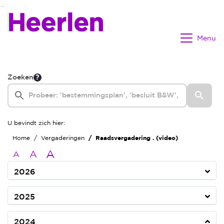
Ga naar de inhoud van deze pagina
Ga naar het zoeken
Ga naar het menu
Menu
Zoeken
U bevindt zich hier:
Home
Vergaderingen
Raadsvergadering . (video)
A
A
A
2026
2025
2024