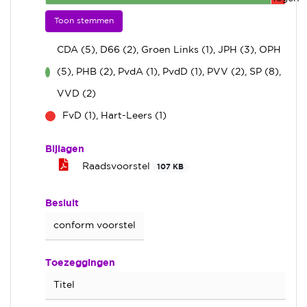
Toon stemmen
CDA (5), D66 (2), Groen Links (1), JPH (3), OPH
(5), PHB (2), PvdA (1), PvdD (1), PVV (2), SP (8),
voor
VVD (2)
FvD (1), Hart-Leers (1)
tegen
Bijlagen
Raadsvoorstel
107 KB
Besluit
conform voorstel
Toezeggingen
Titel