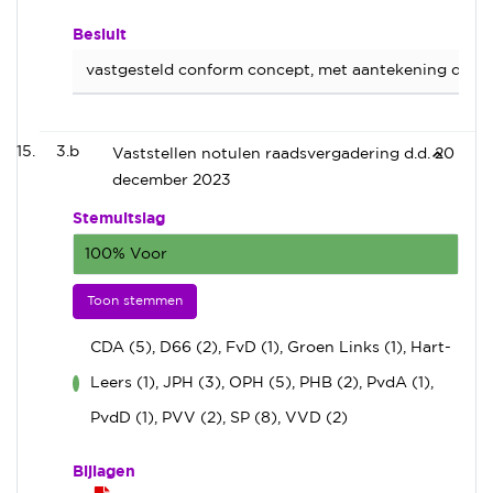
Besluit
vastgesteld conform concept, met aantekening dat bi
3.b
Vaststellen notulen raadsvergadering d.d. 20
december 2023
Stemuitslag
100% Voor
Toon stemmen
CDA (5), D66 (2), FvD (1), Groen Links (1), Hart-
Leers (1), JPH (3), OPH (5), PHB (2), PvdA (1),
voor
PvdD (1), PVV (2), SP (8), VVD (2)
Bijlagen