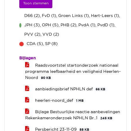
Toon stemmen
D66 (2), FvD (1), Groen Links (1), Hart-Leers (1),
JPH (3), OPH (5), PHB (2), PvdA (1), PvdD (1),
voor
PVV (2), VVD (2)
CDA (5), SP (8)
tegen
Bijlagen
Raadsvoortstel startonderzoek nationaal
programma leefbaarheid en veiligheid Heerlen-
Noord
90 KB
aanbiedingsbrief NPHLN def
66 KB
heerlen-noord_def
1 MB
Bijlage Bestuurlijke reactie aanbevelingen
Rekenkameronderzoek NPHLN Br...1
245 KB
Persbericht 23-11-09
88 KB