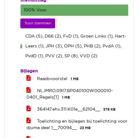
Stemuitslag
100% Voor
Toon stemmen
CDA (5), D66 (2), FvD (1), Groen Links (1), Hart-
Leers (1), JPH (3), OPH (5), PHB (2), PvdA (1),
voor
PvdD (1), PVV (2), SP (8), VVD (2)
Bijlagen
Raadsvoorstel
1 MB
NL.IMRO.0917.BP040100W000010-
0401_Regels[1]
1 MB
364147.ehv.311.K01e__62104__
375 KB
Toelichting en bijlagen bij toelichting voor
djuma deel 1__70094__
23 MB