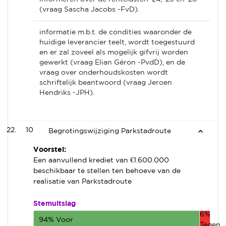
(vraag Sascha Jacobs -FvD).
informatie m.b.t. de condities waaronder de
huidige leverancier teelt, wordt toegestuurd
en er zal zoveel als mogelijk gifvrij worden
gewerkt (vraag Elian Géron -PvdD), en de
vraag over onderhoudskosten wordt
schriftelijk beantwoord (vraag Jeroen
Hendriks -JPH).
10
Begrotingswijziging Parkstadroute
Voorstel:
Een aanvullend krediet van €1.600.000
beschikbaar te stellen ten behoeve van de
realisatie van Parkstadroute
Stemuitslag
6%
94% Voor
Tegen