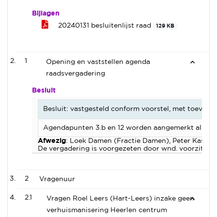
Bijlagen
20240131 besluitenlijst raad
129 KB
1
Opening en vaststellen agenda
raadsvergadering
Besluit
Besluit: vastgesteld conform voorstel, met toevoe
Agendapunten 3.b en 12 worden aangemerkt als ha
Afwezig
: Loek Damen (Fractie Damen), Peter Kastro
De vergadering is voorgezeten door wnd. voorzitter 
2
Vragenuur
2.1
Vragen Roel Leers (Hart-Leers) inzake geen
verhuismanisering Heerlen centrum