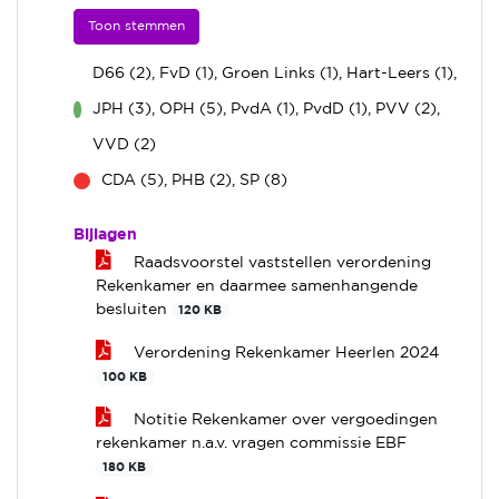
Toon stemmen
D66 (2), FvD (1), Groen Links (1), Hart-Leers (1),
JPH (3), OPH (5), PvdA (1), PvdD (1), PVV (2),
voor
VVD (2)
CDA (5), PHB (2), SP (8)
tegen
Bijlagen
Raadsvoorstel vaststellen verordening
Rekenkamer en daarmee samenhangende
besluiten
120 KB
Verordening Rekenkamer Heerlen 2024
100 KB
Notitie Rekenkamer over vergoedingen
rekenkamer n.a.v. vragen commissie EBF
180 KB