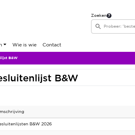
Zoeken
n
Wie is wie
Contact
nlijst B&W
sluitenlijst B&W
mschrijving
esluitenlijsten B&W 2026