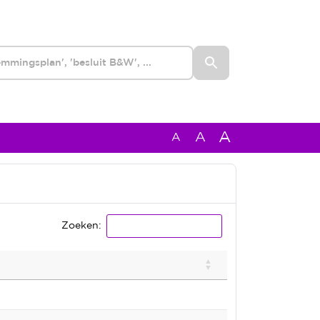
A
A
A
Zoeken: