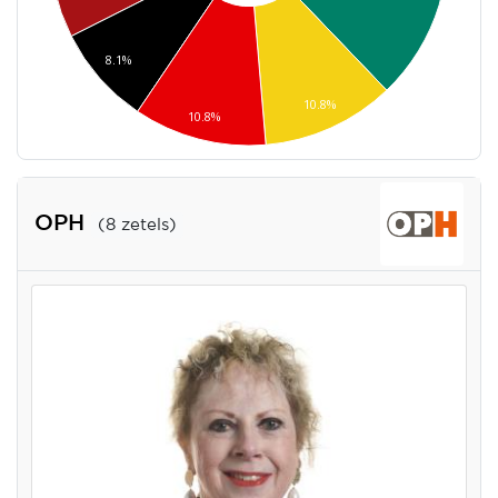
8.1%
10.8%
10.8%
OPH
(8 zetels)