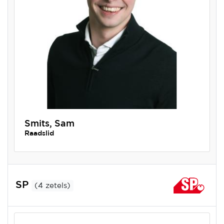
Smits, Sam
Raadslid
SP
(4 zetels)