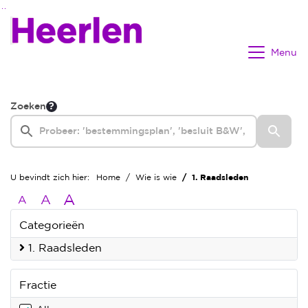
Ga naar de inhoud van deze pagina
Ga naar het zoeken
Ga naar het menu
Menu
Zoeken
U bevindt zich hier:
Home
Wie is wie
1. Raadsleden
A
A
A
Categorieën
1. Raadsleden
Fractie