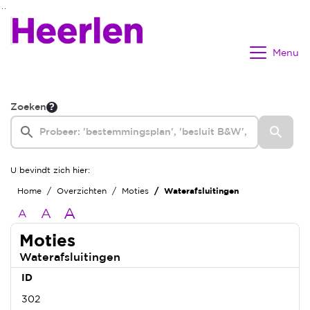
Ga naar de inhoud van deze pagina
Ga naar het zoeken
Ga naar het menu
Menu
Zoeken
U bevindt zich hier:
Home
Overzichten
Moties
Waterafsluitingen
A
A
A
Moties
Waterafsluitingen
ID
302