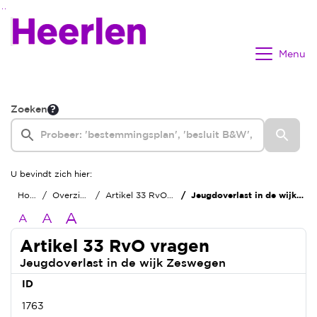
Ga naar de inhoud van deze pagina
Ga naar het zoeken
Ga naar het menu
Menu
Zoeken
U bevindt zich hier:
Home
Overzichten
Artikel 33 RvO vragen
Jeugdoverlast in de wijk Zeswegen
A
A
A
Artikel 33 RvO vragen
Jeugdoverlast in de wijk Zeswegen
ID
1763